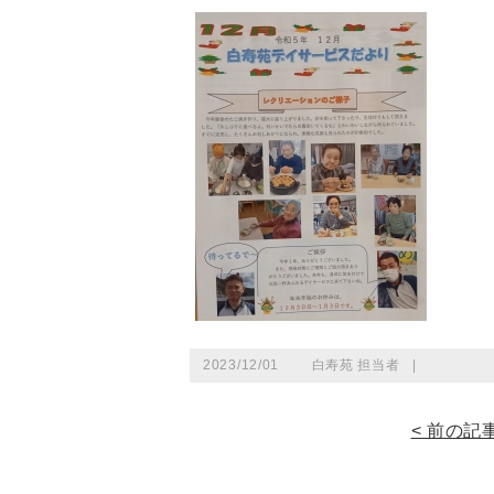
2023/12/01
白寿苑 担当者
|
< 前の記