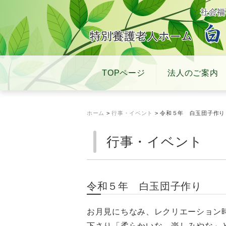
TOPページ
法人のご案内
ホーム
>
行事・イベント
> 令和５年 白玉団子作り
行事・イベント
令和５年 白玉団子作り
お月見にちなみ、レクリエーション
下さり「柔らかいな。楽しみやな」