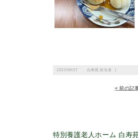
2023/09/27
白寿苑 担当者
|
< 前の記
特別養護老人ホーム 白寿